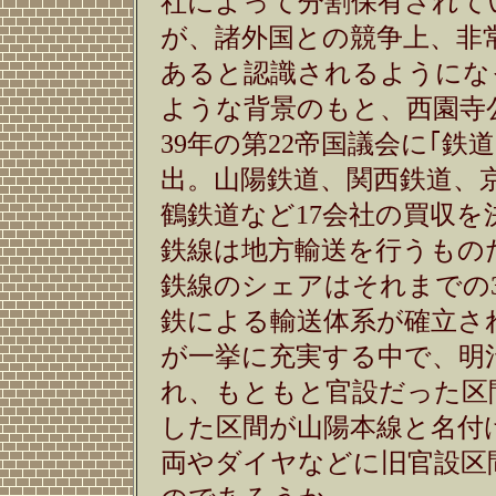
社によって分割保有されて
が、諸外国との競争上、非
あると認識されるようにな
ような背景のもと、西園寺
39年の第22帝国議会に｢鉄
出。山陽鉄道、関西鉄道、
鶴鉄道など17会社の買収を
鉄線は地方輸送を行うもの
鉄線のシェアはそれまでの3
鉄による輸送体系が確立さ
が一挙に充実する中で、明治4
れ、もともと官設だった区
した区間が山陽本線と名付
両やダイヤなどに旧官設区