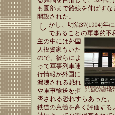
る舞鶴を目指して、32年
も園部まで路線を伸ばすな
開設された。
かし、明治37(1904
し
であることの軍事的不
主の中には外国
人投資家もいた
ので、彼らによ
って軍事列車運
行情報が外国に
漏洩される恐れ
図4 現在の駅舎は3
や軍事輸送を拒
スに先代の面影を残
否される恐れす
らあった。
鉄道の意義を高く評価する