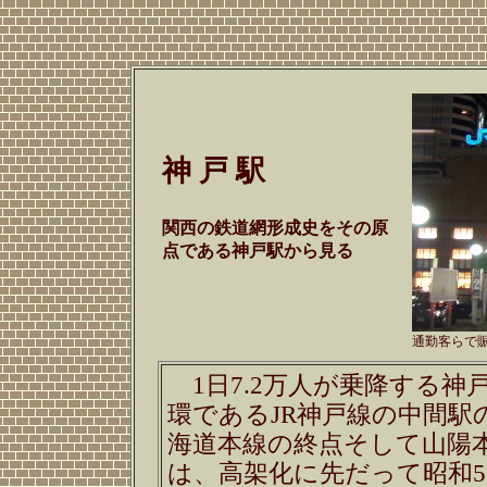
神 戸 駅
関西の鉄道網形成史をその原
点である神戸駅から見る
通勤客らで
1日7.2万人が乗降する神
環であるJR神戸線の中間
海道本線の終点そして山陽
は、高架化に先だって昭和5(