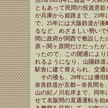
治18(1885)年に難波～
ともあって民間の投資意欲
が兵庫から姫路まで、23
で、25年には大阪鉄道が
るなど、めざましい勢いで
間に政府が関西で敷設したの
原～関ヶ原間だけだったが
ったので、この開通により
れるようになり、山陽鉄道
駅舎に建て替えられ、交通
その後も、28年には播但
奈良鉄道が京都～奈良間を
山の紀ノ川右岸まで、同年
せて名阪間の直通運転を始