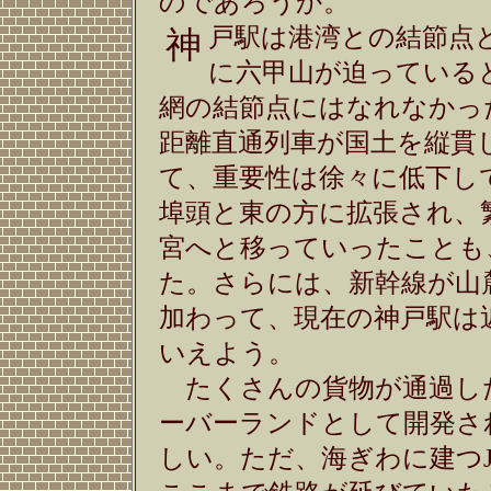
のであろうか。
戸駅は港湾との結節点
神
に六甲山が迫っている
網の結節点にはなれなかっ
距離直通列車が国土を縦貫
て、重要性は徐々に低下し
埠頭と東の方に拡張され、
宮へと移っていったことも
た。さらには、新幹線が山
加わって、現在の神戸駅は
いえよう。
たくさんの貨物が通過し
ーバーランドとして開発さ
しい。ただ、海ぎわに建つ