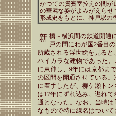
かつての貴賓室控えの間が
の華麗な姿がよみがえらせ
形成史をもとに、神戸駅の
橋～横浜間の鉄道開通に続
新
戸の間にわが国2番目
所蔵される浮世絵を見ると
ハイカラな建物であった。
に東伸し、9年には京都まで
の区間を開通させている。
に着手したが、柳ケ瀬トン
は17年にずれ込み、遅れ
通となった。なお、当時は
なもので特に線名はついて