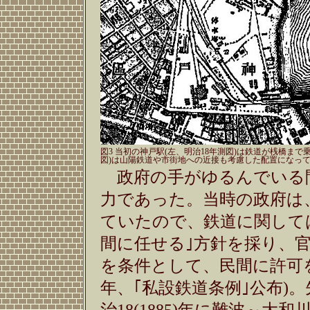
図3 当初の神戸駅(左、明治18年測図)は鉄道が桟橋ま
図)は山陽鉄道や市街地への近接も考慮した配置になって
政府の手がゆるんでいる
力であった。当時の政府は
ていたので、鉄道に関して
間に任せる｣方針を採り、
を条件として、民間に許可を与
年、｢私設鉄道条例｣公布)