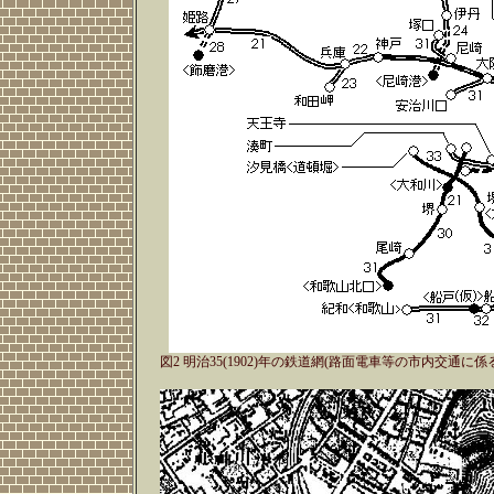
図2 明治35(1902)年の鉄道網(路面電車等の市内交